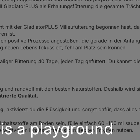
ll GladiatorPLUS als Erhaltungsfütterung die gesamte Träch
cht
mit der GladiatorPLUS Milieufütterung begonnen hast, da
en ist.
en positive Prozesse angestoßen, die gerade in der Anfangs
ng neuen Lebens fokussiert, fehl am Platz sein können.
aliger Fütterung 40 Tage, jeden Tag gefüttert. Du kannst 
ig und randvoll mit den besten Naturstoffen. Deshalb wird s
rierte Qualität.
ng
, aktivierst du die Flüssigkeit und sorgst dafür, dass alles
 is a playground
Inhaltsstoffe am Boden sein, fülle einfach 60 -100 ml saube
e wertvollen Inhaltsstoffe bis zum letzten Tropfen nutzen.