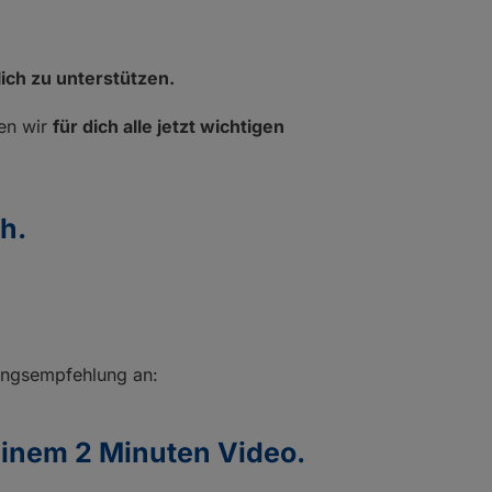
r
GladiatorPLUS Tier
ich zu unterstützen.
en wir
für dich alle jetzt wichtigen
h.
erungsempfehlung an:
einem 2 Minuten Video.