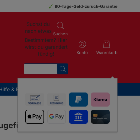
90-Tage-Geld-zurück-Garantie
Suchst du
nach etwas
Suchen
Bestimmtem? Hier
wirst du garantiert
Konto
Warenkorb
fündig!
SUCHEN
Hilfe & Beratung
 Therapeuten
n
rkeit
Weitere Tiere
tsexperten auf die GladiatorPLUS Milieufütterung
n erklärt: Heilpraktiker und Tierärzte geben
d für die Fütterung und
zugefügt
GladiatorPLUS Katze
GladiatorPLUS Heimtier