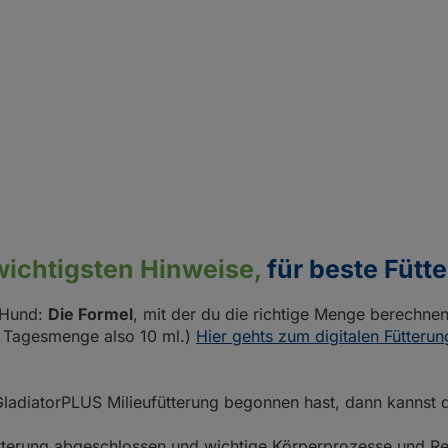
wichtigsten Hinweise,
für beste Fütt
 Hund:
Die Formel
, mit der du die richtige Menge berechnen
 Tagesmenge also 10 ml.)
Hier gehts zum digitalen Fütterun
GladiatorPLUS Milieufütterung begonnen hast, dann kannst d
ütterung abgeschlossen und wichtige Körperprozesse und Re