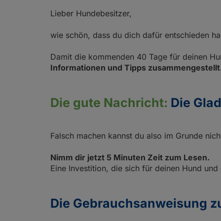
Überzeugt von GladiatorPLUS: Weltmeister, Re
für den Tierschutz und zum Schutz der
Lieber Hundebesitzer,
Co.
Bienen
wie schön, dass du dich dafür entschieden ha
Damit die kommenden 40 Tage für deinen Hun
Informationen und Tipps zusammengestellt
Die gute Nachricht:
Die Glad
Falsch machen kannst du also im Grunde nichts
Nimm dir jetzt 5 Minuten Zeit zum Lesen.
Eine Investition, die sich für deinen Hund und
Die Gebrauchsanweisung zur