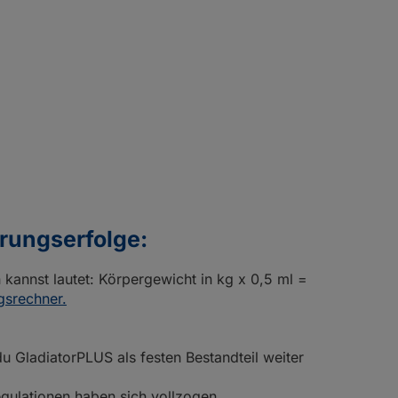
erungserfolge:
 kannst lautet: Körpergewicht in kg x 0,5 ml =
gsrechner.
u GladiatorPLUS als festen Bestandteil weiter
gulationen haben sich vollzogen.