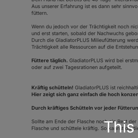
Aus unserer Erfahrung ist es dann sehr sinnvo
füttern.
Wenn du jedoch vor der Trächtigkeit
noch ni
und erst starten, sobald der Nachwuchs gebor
Durch die GladiatorPLUS Milieufütterung werd
Trächtigkeit alle Ressourcen auf die Entstehu
Füttere täglich.
GladiatorPLUS wird bei erstm
oder auf zwei Tagesrationen aufgeteilt.
Kräftig schütteln!
GladiatorPLUS ist reichhalt
Hier zeigt sich ganz einfach die hoch konzent
Durch kräftiges Schütteln vor jeder Fütteru
This
Sollte am Ende der Flasche noch ein Rest der 
Flasche und schüttele kräftig. So kannst du di