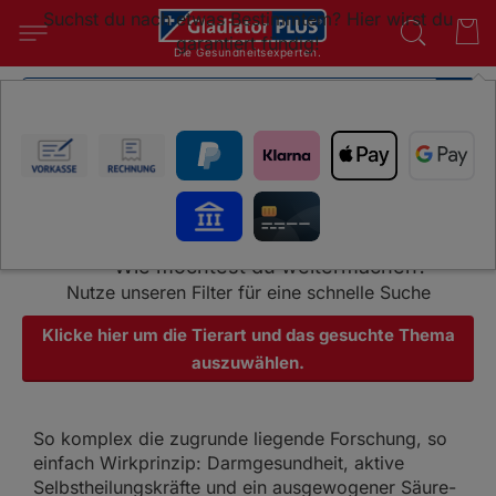
Suchst du nach etwas Bestimmtem? Hier wirst du
garantiert fündig!
Die Gesundheitsexperten.
Das sagen unsere Kunden
SUC
Artikel erfolgreich zum Warenkorb
hinzugefügt
Wie möchtest du weitermachen?
Nutze unseren Filter für eine schnelle Suche
Klicke hier um die Tierart und das gesuchte Thema
auszuwählen.
So komplex die zugrunde liegende Forschung, so
einfach Wirkprinzip: Darmgesundheit, aktive
Selbstheilungskräfte und ein ausgewogener Säure-