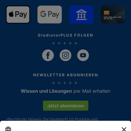
GladiatorPLUS FOLGEN
NEWSLETTER ABONNIEREN
Wissen und Lösungen
per Mail erhalten
Kundenbewertungen und Erfahrungen zu
GladiatorPLUS AG
Jetzt abonnieren
SEHR GUT
%
100
*Rechtlicher Hinweis: Die GladiatorPLUS Produkte sind
Empfehlungen auf
Futterergänzungsmittel. Alle Aussagen und Erfahrungsberichte sind
ProvenExpert.com
immer das Gesamtergebnis aus artgerechter Haltung, bedarfsgerechter
5,00
/
4,84