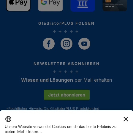
GladiatorPLUS FOLGEN
NEWSLETTER ABONNIEREN
Wissen und Lösungen
per Mail erhalten
Kundenbewertungen und Erfahrungen zu
GladiatorPLUS AG
Jetzt abonnieren
SEHR GUT
%
100
*Rechtlicher Hinweis: Die GladiatorPLUS Produkte sind
Empfehlungen auf
Futterergänzungsmittel. Alle Aussagen und Erfahrungsberichte sind
ProvenExpert.com
immer das Gesamtergebnis aus artgerechter Haltung, bedarfsgerechter
5,00
/
4,84
Fütterung und einem generell richtigen und liebevollen Umgang mit
seinem Tier. GladiatorPLUS Produkte können hier, durch ihre