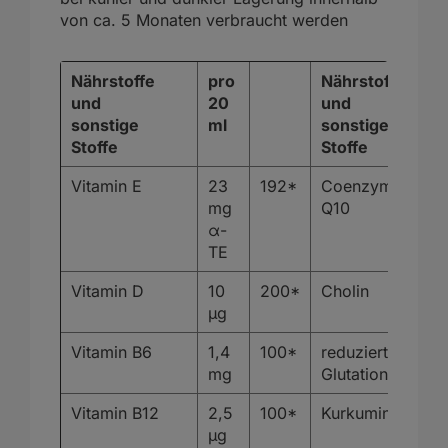
von ca. 5 Monaten verbraucht werden
Nährstoffe
pro
Nährstoffe
und
20
und
sonstige
ml
sonstige
Stoffe
Stoffe
Vitamin E
23
192*
Coenzym
mg
Q10
α-
TE
Vitamin D
10
200*
Cholin
µg
Vitamin B6
1,4
100*
reduziertes
mg
Glutation
Vitamin B12
2,5
100*
Kurkuminoide
µg