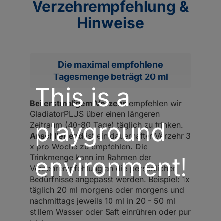
Verzehrempfehlung &
Hinweise
Die maximal empfohlene
Tagesmenge beträgt 20 ml
This is a
Bei erstmaligem Verzehr
empfehlen wir
GladiatorPLUS über einen längeren
playground
Zeitraum (40-80 Tage) täglich zu trinken.
Anschließend
ist ein dauerhafter Verzehr 3
x pro Woche zu empfehlen. Die
environment!
Trinkmenge kann im Rahmen der
Verzehrempfehlung an die persönlichen
Bedürfnisse angepasst werden. Beispiel: 1x
täglich 20 ml morgens oder morgens und
nachmittags jeweils 10 ml in 20 - 50 ml
stillem Wasser oder Saft einrühren oder pur