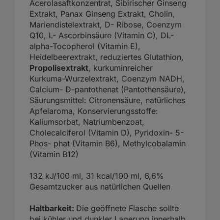
Acerolasaftkonzentrat, Sibirischer Ginseng
Extrakt, Panax Ginseng Extrakt, Cholin,
Mariendistelextrakt, D- Ribose, Coenzym
Q10, L- Ascorbinsäure (Vitamin C), DL-
alpha-Tocopherol (Vitamin E),
Heidelbeerextrakt, reduziertes Glutathion,
Propolisextrakt
, kurkuminreicher
Kurkuma-Wurzelextrakt, Coenzym NADH,
Calcium- D-pantothenat (Pantothensäure),
Säurungsmittel: Citronensäure, natürliches
Apfelaroma, Konservierungsstoffe:
Kaliumsorbat, Natriumbenzoat,
Cholecalciferol (Vitamin D), Pyridoxin- 5-
Phos- phat (Vitamin B6), Methylcobalamin
(Vitamin B12)
132 kJ/100 ml, 31 kcal/100 ml, 6,6%
Gesamtzucker aus natürlichen Quellen
Haltbarkeit:
Die geöffnete Flasche sollte
bei kühler und dunkler Lagerung innerhalb