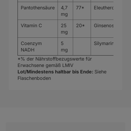
Pantothensäure
4,7
77*
Eleutheroside
mg
Vitamin C
25
20*
Ginsenoside
mg
Coenzym
5
Silymarin
NADH
mg
*% der Nährstoffbezugswerte für
Erwachsene gemäß LMIV
Lot/Mindestens haltbar bis Ende:
Siehe
Flaschenboden