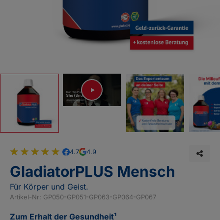
Play video
4.7
4.9
Teilen
96
100
% of
GladiatorPLUS Mensch
Für Körper und Geist.
Artikel-Nr
GP050-GP051-GP063-GP064-GP067
Zum Erhalt der Gesundheit¹