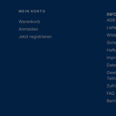
MEIN KONTO
INF
AGB
Warenkorb
Lief
Anmelden
Wide
Jetzt registrieren
Sich
Haft
Imp
Date
Gewi
Teil
Zufr
FAQ
Barr