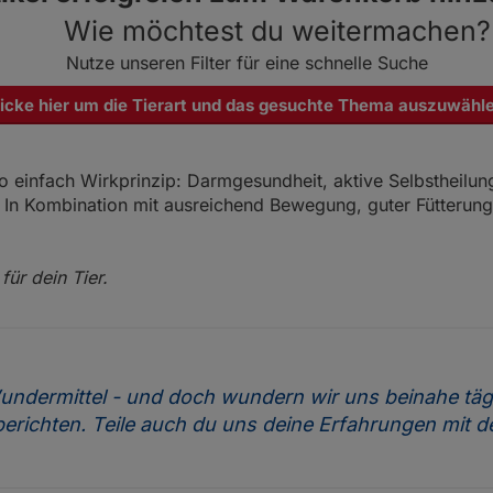
GladiatorPLUS Welpe
GladiatorPLUS Taube
Wie möchtest du weitermachen?
itsportprofis und
Der Ratgeber zu
Milieufütterung.
ZELLmilieu2 Hund
Nutze unseren Filter für eine schnelle Suche
icke hier um die Tierart und das gesuchte Thema auszuwähl
 einfach Wirkprinzip: Darmgesundheit, aktive Selbstheilu
In Kombination mit ausreichend Bewegung, guter Fütterung u
für dein Tier.
 Wundermittel - und doch wundern wir uns beinahe t
berichten. Teile auch du uns deine Erfahrungen mit d