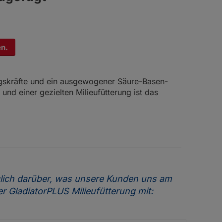
r
GladiatorPLUS Tier
en.
ngskräfte und ein ausgewogener Säure-Basen-
nd einer gezielten Milieufütterung ist das
äglich darüber, was unsere Kunden uns am
er GladiatorPLUS Milieufütterung mit: