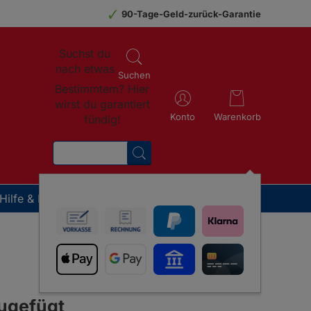
90-Tage-Geld-zurück-Garantie
Suchst du
nach etwas
Suchen
Bestimmtem? Hier
wirst du garantiert
Konto
Warenkorb
fündig!
SUCHEN
Hilfe & Beratung
 Therapeuten
n
rkeit
Weitere Tiere
tsexperten auf die GladiatorPLUS Milieufütterung
n erklärt: Heilpraktiker und Tierärzte geben
d für die Fütterung und
GladiatorPLUS Katze
zugefügt
GladiatorPLUS Heimtier