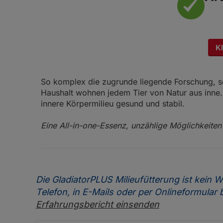
Überzeugt von GladiatorPLUS: Weltmeister, Re
für den Tierschutz und zum Schutz der
Co.
Bienen
Kl
So komplex die zugrunde liegende Forschung, so
Haushalt wohnen jedem Tier von Natur aus inne. 
innere Körpermilieu gesund und stabil.
Eine All-in-one-Essenz, unzählige Möglichkeiten 
Die GladiatorPLUS Milieufütterung ist kein
Telefon, in E-Mails oder per Onlineformular 
Erfahrungsbericht einsenden