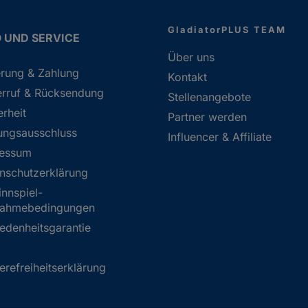
GladiatorPLUS TEAM
O UND SERVICE
Über uns
erung & Zahlung
Kontakt
rruf & Rücksendung
Stellenangebote
erheit
Partner werden
ungsausschluss
Influencer & Affiliate
ressum
nschutzerklärung
nnspiel-
nahmebedingungen
iedenheitsgarantie
ierefreiheitserklärung