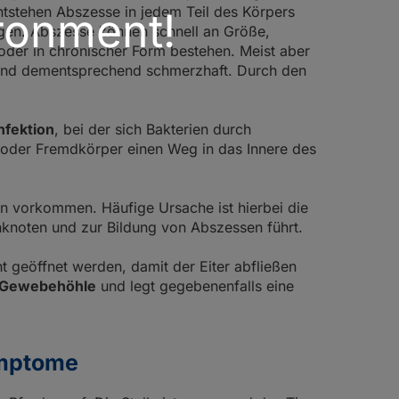
tstehen Abszesse in jedem Teil des Körpers
ronment!
ngen. Abszesse können schnell an Größe,
er in chronischer Form bestehen. Meist aber
und dementsprechend schmerzhaft. Durch den
nfektion
, bei der sich Bakterien durch
 oder Fremdkörper einen Weg in das Innere des
 vorkommen. Häufige Ursache ist hierbei die
hknoten und zur Bildung von Abszessen führt.
t geöffnet werden, damit der Eiter abfließen
Gewebehöhle
und legt gegebenenfalls eine
ymptome