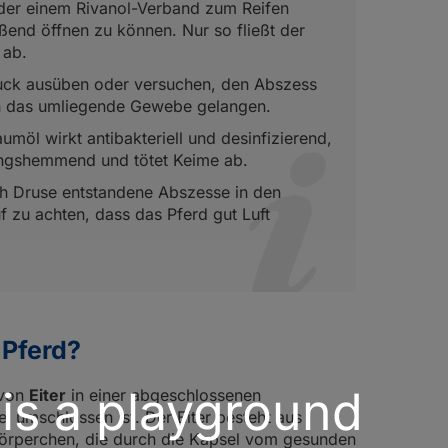
oder einem Rivanol-Verband zum Reifen
ßend öffnen zu können. Nur so fließt der
 ab.
ruck ausüben oder versuchen, den Abszess
in das umliegende Gewebe gelangen.
umöl wirkt antibakteriell und desinfizierend,
ungshemmend und tötet Keime ab.
ch Druse entstandene Abszesse in den
f zu achten, dass das Pferd gut Luft
 Pferd?
 is a playground
 von
Eiter
in einer abgeschlossenen
 umschlossen ist. Der Eiter besteht aus
rperchen, die durch die Kapsel vom gesunden