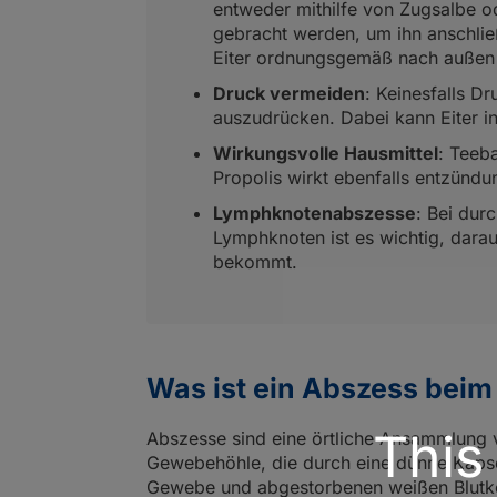
entweder mithilfe von Zugsalbe 
gebracht werden, um ihn anschlie
Eiter ordnungsgemäß nach außen
Druck vermeiden
: Keinesfalls D
auszudrücken. Dabei kann Eiter 
Wirkungsvolle Hausmittel
: Teeba
Propolis wirkt ebenfalls entzünd
Lymphknotenabszesse
: Bei dur
Lymphknoten ist es wichtig, darau
bekommt.
Was ist ein Abszess beim
This
Abszesse sind eine örtliche Ansammlung
Gewebehöhle, die durch eine dünne Kapsel
Gewebe und abgestorbenen weißen Blutkö