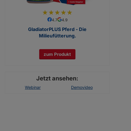
97
100
% of
4.7
4.9
GladiatorPLUS Pferd - Die
Milieufütterung.
zum Produkt
Jetzt ansehen:
Webinar
Demovideo