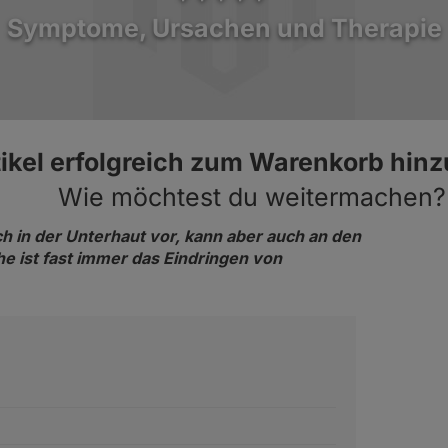
GladiatorPLUS Welpe
GladiatorPLUS Taube
Symptome, Ursachen und Therapie
itsportprofis und
Der Ratgeber zu
Milieufütterung.
ZELLmilieu2 Hund
tikel erfolgreich zum Warenkorb hin
Wie möchtest du weitermachen?
 in der Unterhaut vor, kann aber auch an den
 ist fast immer das Eindringen von