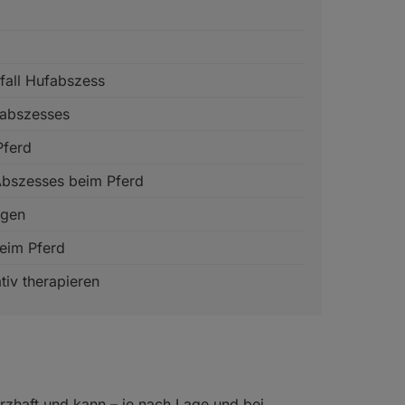
fall Hufabszess
fabszesses
Pferd
Abszesses beim Pferd
ugen
eim Pferd
tiv therapieren
rzhaft und kann – je nach Lage und bei