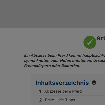
Überzeugt von GladiatorPLUS: Weltmeister, Re
für den Tierschutz und zum Schutz der
Co.
Bienen
Ar
Ein Abszess beim Pferd kommt hauptsächlich
Lymphknoten oder Hufen entstehen. Ursache
Fremdkörpern oder Bakterien.
Inhaltsverzeichnis
hide
Abszesse beim Pferd
Erste-Hilfe-Tipps