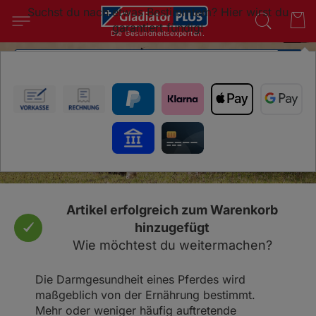
Suchst du nach etwas Bestimmtem? Hier wirst du
garantiert fündig!
Die Gesundheitsexperten.
Darmprobleme beim Pferd
SUC
Verdauungsbeschwerden natürlich behandeln &
vorbeugen
Artikel erfolgreich zum Warenkorb
hinzugefügt
Wie möchtest du weitermachen?
Die Darmgesundheit eines Pferdes wird
maßgeblich von der Ernährung bestimmt.
Mehr oder weniger häufig auftretende