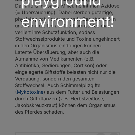
Darmflora ins saure Milieu nennt man Azidose
(= Übersäuerung). Dabei sterben gutartige,
environment!
physiologisch vorkommende Darmbakterien
und Immunzellen ab. Die Darmschleimhaut
verliert ihre Schutzfunktion, sodass
Stoffwechselprodukte und Toxine ungehindert
in den Organismus eindringen können.
Latente Übersäuerung, aber auch die
Aufnahme von Medikamenten (z.B.
Antibiotika, Sedierungen, Cortison) oder
eingelagerte Giftstoffe belasten nicht nur die
Verdauung, sondern den gesamten
Stoffwechsel. Auch Schimmelpilzgifte
(
Mykotoxine
) aus dem Futter und Belastungen
durch Giftpflanzen (z.B. Herbstzeitlose,
Jakobskreuzkraut) können dem Organismus
des Pferdes schaden.