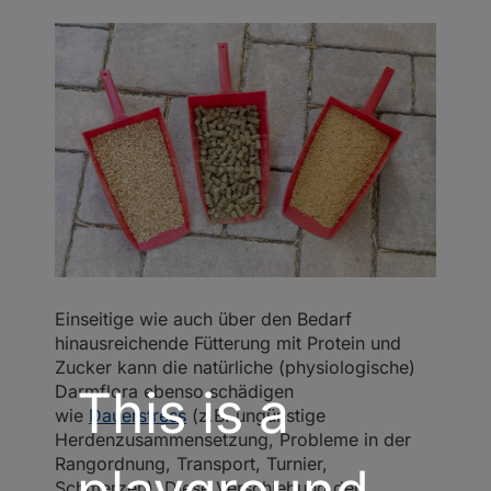
Einseitige wie auch über den Bedarf
hinausreichende Fütterung mit Protein und
Zucker kann die natürliche (physiologische)
This is a
Darmflora ebenso schädigen
wie
Dauerstress
(z.B. ungünstige
Herdenzusammensetzung, Probleme in der
Rangordnung, Transport, Turnier,
playground
Schmerzen). Diese Verschiebung der