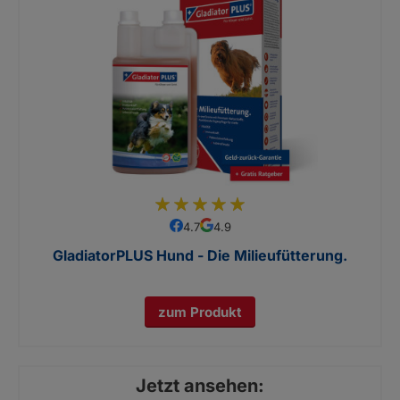
97
100
% of
4.7
4.9
GladiatorPLUS Hund - Die Milieufütterung.
zum Produkt
Jetzt ansehen: