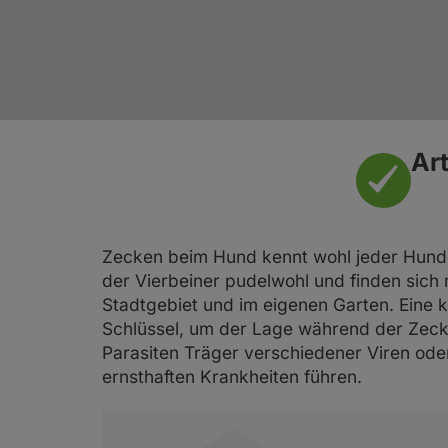
Überzeugt von GladiatorPLUS: Weltmeister, Re
für den Tierschutz und zum Schutz der
Co.
Bienen
Ar
Zecken beim Hund kennt wohl jeder Hundebe
der Vierbeiner pudelwohl und finden sich 
Stadtgebiet und im eigenen Garten. Eine 
Schlüssel, um der Lage während der Zeck
Parasiten Träger verschiedener Viren ode
ernsthaften Krankheiten führen.