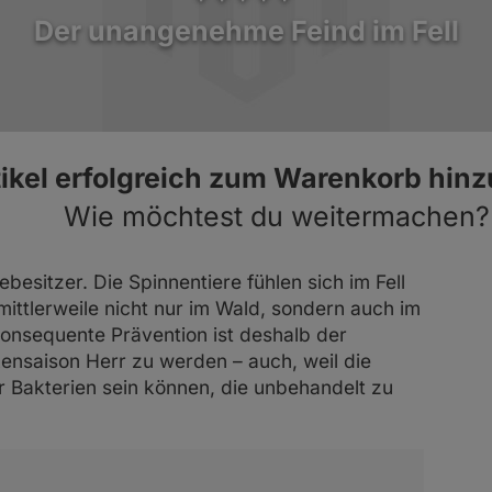
GladiatorPLUS Welpe
GladiatorPLUS Taube
Der unangenehme Feind im Fell
itsportprofis und
Der Ratgeber zu
Milieufütterung.
ZELLmilieu2 Hund
tikel erfolgreich zum Warenkorb hin
Wie möchtest du weitermachen?
sitzer. Die Spinnentiere fühlen sich im Fell
mittlerweile nicht nur im Wald, sondern auch im
konsequente Prävention ist deshalb der
ensaison Herr zu werden – auch, weil die
r Bakterien sein können, die unbehandelt zu