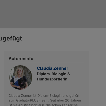
r
GladiatorPLUS Tier
zugefügt
Autoreninfo
Claudia Zenner
Diplom-Biologin &
Hundesportlerin
Claudia Zenner ist Diplom-Biologin und gehört
zum GladiatorPLUS-Team. Seit über 20 Jahren
ist sie Agility-Sportlerin, die schon zahlreiche