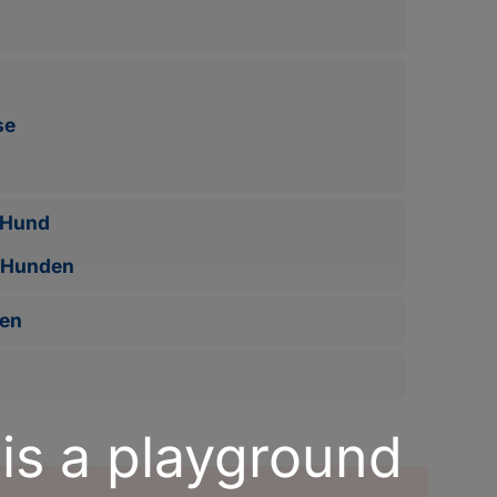
se
n Hund
i Hunden
ben
 is a playground