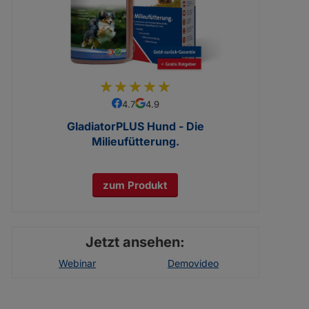
97
100
% of
4.7
4.9
GladiatorPLUS Hund - Die
Milieufütterung.
zum Produkt
Jetzt ansehen:
Webinar
Demovideo