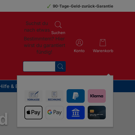
90-Tage-Geld-zurück-Garantie
Suchst du
nach etwas
Suchen
Bestimmtem? Hier
wirst du garantiert
Konto
Warenkorb
fündig!
SUCHEN
Hilfe & Beratung
 Therapeuten
n
rkeit
Weitere Tiere
tsexperten auf die GladiatorPLUS Milieufütterung
n erklärt: Heilpraktiker und Tierärzte geben
d für die Fütterung und
d
GladiatorPLUS Katze
GladiatorPLUS Heimtier