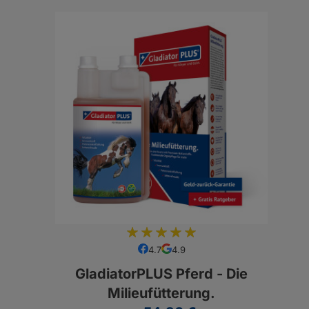
97
100
% of
4.7
4.9
GladiatorPLUS Pferd - Die
Milieufütterung.