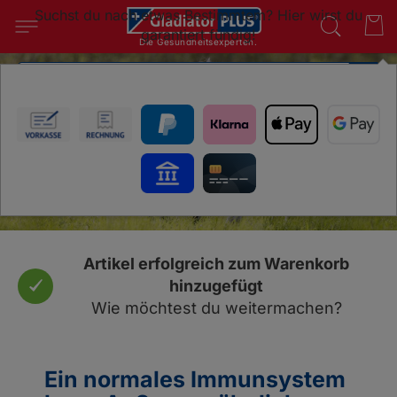
Suchst du nach etwas Bestimmtem? Hier wirst du
garantiert fündig!
Die Gesundheitsexperten.
SUC
Immunsystem beim Pferd stärken
Ein vitaler Organismus ist die Voraussetzung
Artikel erfolgreich zum Warenkorb
hinzugefügt
Wie möchtest du weitermachen?
Ein normales Immunsystem