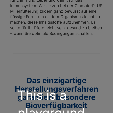
für Darm und Leber und damit für das
Immunsystem. Wir setzen bei der GladiatorPLUS
Milieufütterung zudem ganz bewusst auf eine
flüssige Form, um es dem Organismus leicht zu
machen, diese Inhaltsstoffe aufzunehmen. Es
sollte für Ihr Pferd leicht sein, gesund zu bleiben
– wenn Sie optimale Bedingungen schaffen.
Das einzigartige
Herstellungsverfahren
This is a
garantiert besondere
Bioverfügbarkeit
playground