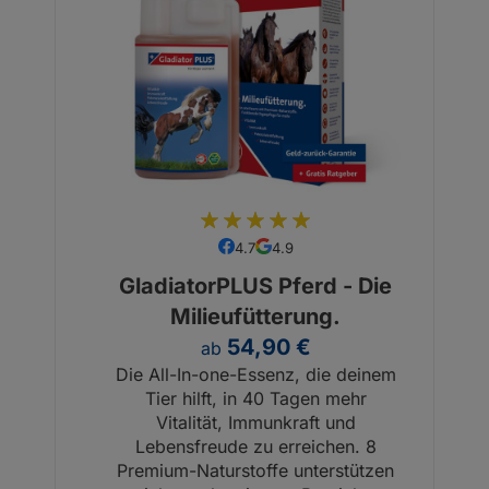
97
100
% of
4.7
4.9
GladiatorPLUS Pferd - Die
Milieufütterung.
54,90 €
ab
Die All-­In-­one-­Essenz, die deinem
Tier hilft, in 40 Tagen mehr
Vitalität, Immunkraft und
Lebensfreude zu erreichen. 8
Premium-Naturstoffe unterstützen