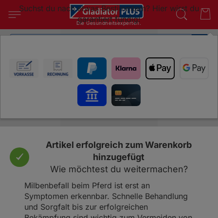
Suchst du nach etwas Bestimmtem? Hier wirst du
garantiert fündig!
Die Gesundheitsexperten.
SUC
Milben beim Pferd
Artikel erfolgreich zum Warenkorb
hinzugefügt
Wie möchtest du weitermachen?
Milbenbefall beim Pferd ist erst an
Symptomen erkennbar. Schnelle Behandlung
und Sorgfalt bis zur erfolgreichen
Bekämpfung sind wichtig zum Vermeiden von