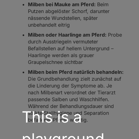
Milben bei Mauke am Pferd:
Beim
Putzen abgelöster Schorf, darunter
nässende Wundstellen, später
unbehandelt eitrig
Milben oder Haarlinge am Pferd:
Probe
durch Ausstriegeln vermuteter
Befallstellen auf hellem Untergrund –
Haarlinge werden als grauer
Graupelschnee sichtbar
Milben beim Pferd natürlich behandeln:
Die Grundbehandlung zielt zunächst auf
die Linderung der Symptome ab. Je
nach Milbenart verordnet der Tierarzt
passende Salben und Waschhilfen.
Während der Behandlungsdauer sind
This is a
strikte Stallhygiene und Separation
befallener Pferde wichtig.
playground