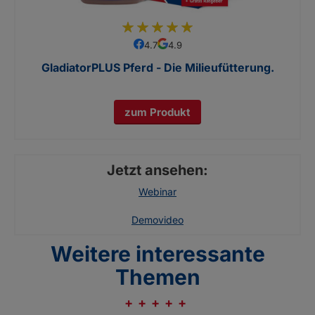
97
100
% of
4.7
4.9
GladiatorPLUS Pferd - Die Milieufütterung.
zum Produkt
Jetzt ansehen:
Webinar
Demovideo
Weitere interessante
Themen